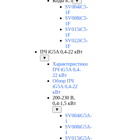
Коды iC5
▼
SV004iC5-
1F
SV008iC5-
1F
SV015iC5-
1F
SV022iC5-
1F
ПЧ iG5A 0,4-22 кВт
▼
Характеристики
ПЧ iG5A 0,4-
22 кВт
Обзор ПЧ
iG5A 0,4-22
кВт
200-230 В,
0,4-1,5 кВт
▼
SV004iG5A-
1
SV008iG5A-
1
SV015iG5A-