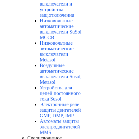
выключатели и
устройства
защ.отключения
Низковольтные
автоматические
выключатели SuSol
MCCB
Низковольтные
автоматические
выключатели
Metasol
Воздушные
автоматические
выключатели Susol,
Metasol
Устройства для
цепей постоянного
тока Susol
Электронные реле
защиты двигателей
GMP, DMP, IMP
Автоматы защиты
электродвигателей
MMS
Средневольтное