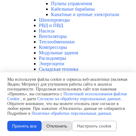
Пульты управления
Кабельные барабаны
Канатные и цепные электротали
Шинопроводы
РВД и ПВД
Насосы
Вентиляторы
Теплообменники
Компрессоры
Модульные здания
Расходомеры
Энергоцепи
Складская техника
Справочник
Мы используем файлы cookie и сервисы веб-аналитики (включая
Конфиденциальность
▼
Яндекс.Метрику) для улучшения работы сайта и анализа
Политика использования файлов cookie
посещаемости. Продолжая использовать сайт или нажимая
Политика обработки персональных данных
«Принять», вы соглашаетесь с
Политикой использования файлов
Согласие на обработку персональных
Cookie
, и даете
Согласие на обработку персональных данных
.
данных
Обратите внимание, что вы можете отозвать свое согласие в
Продукция
любое время. При нажатии «Отклонить» данные не собираются.
▼
Подробнее в
Политике обработки персональных данных
.
Низковольтное оборудование
▼
Миниатюрные автоматические выключатели
Принять все
Отклонить
Настроить cookie
и устройства защ.отключения
Низковольтные автоматические