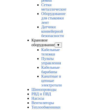
ремни
Сетки
металлические
Оборудование
для стыковки
лент
Датчики
конвейерной
безопасности
Крановое
оборудование
▼
Кабельные
тележки
Пульты
управления
Кабельные
барабаны
Канатные и
цепные
электротали
Шинопроводы
РВД и ПВД
Насосы
Вентиляторы
Теплообменники