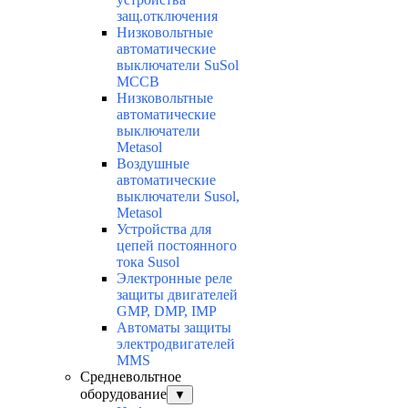
защ.отключения
Низковольтные
автоматические
выключатели SuSol
MCCB
Низковольтные
автоматические
выключатели
Metasol
Воздушные
автоматические
выключатели Susol,
Metasol
Устройства для
цепей постоянного
тока Susol
Электронные реле
защиты двигателей
GMP, DMP, IMP
Автоматы защиты
электродвигателей
MMS
Средневольтное
оборудование
▼