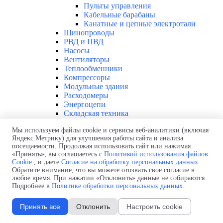
Пульты управления
Кабельные барабаны
Канатные и цепные электротали
Шинопроводы
РВД и ПВД
Насосы
Вентиляторы
Теплообменники
Компрессоры
Модульные здания
Расходомеры
Энергоцепи
Складская техника
Справочник
Мы используем файлы cookie и сервисы веб-аналитики (включая
Конфиденциальность
▼
Яндекс.Метрику) для улучшения работы сайта и анализа
Политика использования файлов cookie
посещаемости. Продолжая использовать сайт или нажимая
Политика обработки персональных данных
«Принять», вы соглашаетесь с
Политикой использования файлов
Согласие на обработку персональных
Cookie
, и даете
Согласие на обработку персональных данных
.
данных
Обратите внимание, что вы можете отозвать свое согласие в
Продукция
любое время. При нажатии «Отклонить» данные не собираются.
▼
Подробнее в
Политике обработки персональных данных
.
Низковольтное оборудование
▼
Миниатюрные автоматические выключатели
Принять все
Отклонить
Настроить cookie
и устройства защ.отключения
Низковольтные автоматические