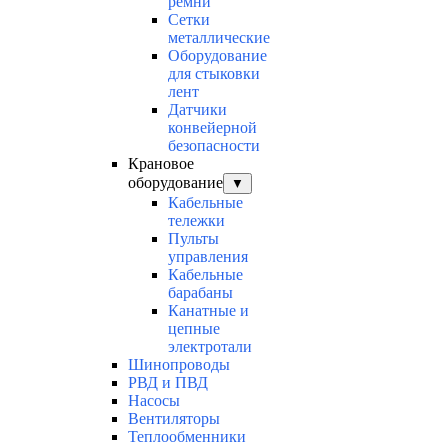
ремни
Сетки
металлические
Оборудование
для стыковки
лент
Датчики
конвейерной
безопасности
Крановое
оборудование
▼
Кабельные
тележки
Пульты
управления
Кабельные
барабаны
Канатные и
цепные
электротали
Шинопроводы
РВД и ПВД
Насосы
Вентиляторы
Теплообменники