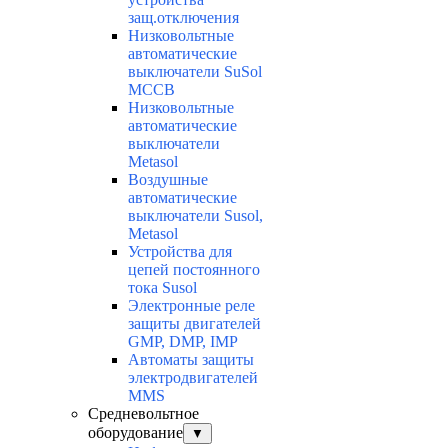
защ.отключения
Низковольтные
автоматические
выключатели SuSol
MCCB
Низковольтные
автоматические
выключатели
Metasol
Воздушные
автоматические
выключатели Susol,
Metasol
Устройства для
цепей постоянного
тока Susol
Электронные реле
защиты двигателей
GMP, DMP, IMP
Автоматы защиты
электродвигателей
MMS
Средневольтное
оборудование
▼