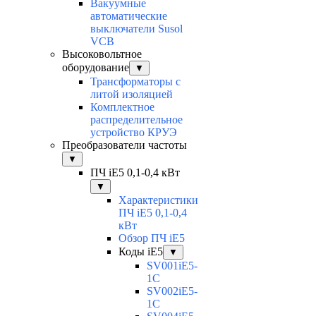
Вакуумные
автоматические
выключатели Susol
VCB
Высоковольтное
оборудование
▼
Трансформаторы с
литой изоляцией
Комплектное
распределительное
устройство КРУЭ
Преобразователи частоты
▼
ПЧ iE5 0,1-0,4 кВт
▼
Характеристики
ПЧ iE5 0,1-0,4
кВт
Обзор ПЧ iE5
Коды iE5
▼
SV001iE5-
1C
SV002iE5-
1C