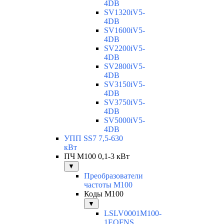
4DB
SV1320iV5-
4DB
SV1600iV5-
4DB
SV2200iV5-
4DB
SV2800iV5-
4DB
SV3150iV5-
4DB
SV3750iV5-
4DB
SV5000iV5-
4DB
УПП SS7 7,5-630
кВт
ПЧ M100 0,1-3 кВт
▼
Преобразователи
частоты M100
Коды M100
▼
LSLV0001M100-
1EOFNS